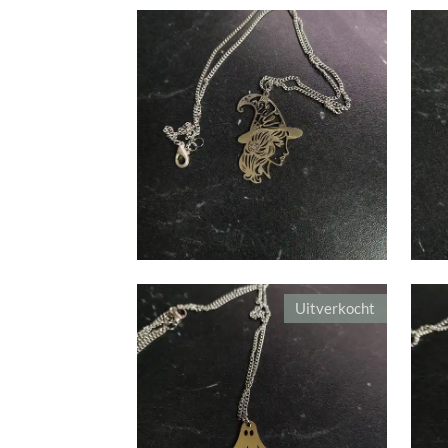
Uitverkocht