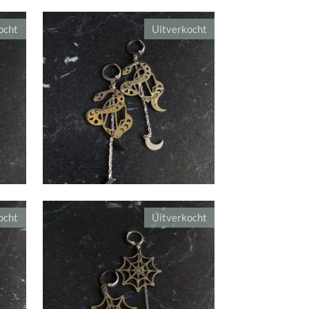
ocht
Uitverkocht
ocht
Uitverkocht