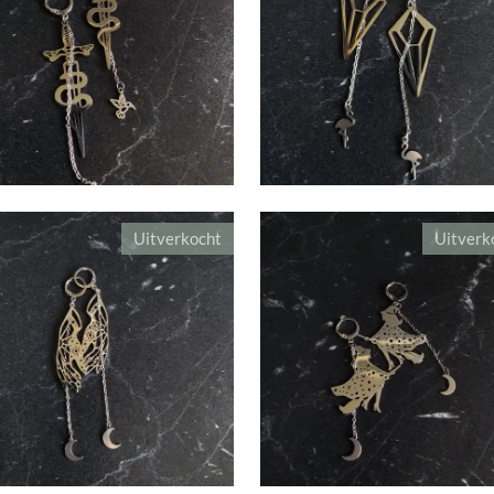
Uitverkocht
Uitverk