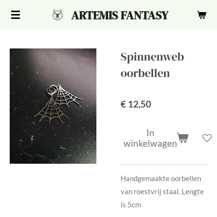
Ga
ARTEMIS FANTASY
direct
naar
de
Spinnenweb
hoofdinhoud
oorbellen
€ 12,50
In
winkelwagen
Handgemaakte oorbellen
van roestvrij staal. Lengte
is 5cm