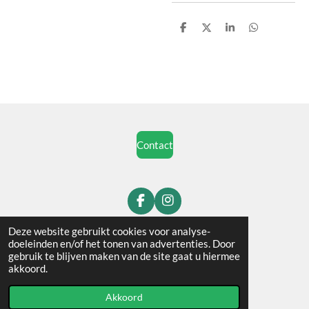
D
D
S
D
e
e
h
e
l
e
a
l
e
l
r
e
n
e
n
Contact
F
I
a
n
c
s
Deze website gebruikt cookies voor analyse-
Algemene voorwaarden
e
t
doeleinden en/of het tonen van advertenties. Door
b
a
gebruik te blijven maken van de site gaat u hiermee
KVK nummer:
80935508
o
g
akkoord.
© 2020 - 2026 Artemis Fantasy
o
r
k
a
Akkoord
m