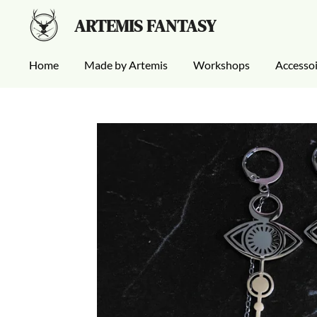
Ga
ARTEMIS FANTASY
direct
naar
Home
Made by Artemis
Workshops
Accesso
de
hoofdinhoud