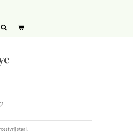
ye
estvrij staal.