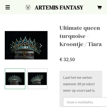
Ga
ARTEMIS FANTASY
direct
naar
de
Ultimate queen
hoofdinhoud
turquoise -
Kroontje / Tiara
€ 32,50
Laat het me weten
wanneer dit product
weer op voorraad is.