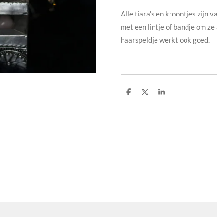
Alle tiara's en kroontjes zijn
met een lintje of bandje om ze
haarspeldje werkt ook goed.
D
D
S
e
e
h
l
e
a
e
l
r
n
e