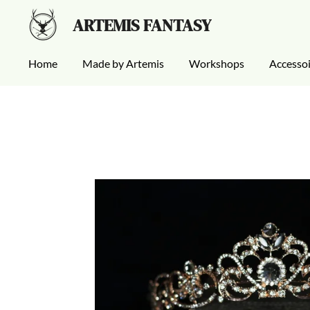
Ga
ARTEMIS FANTASY
direct
naar
Home
Made by Artemis
Workshops
Accesso
de
hoofdinhoud