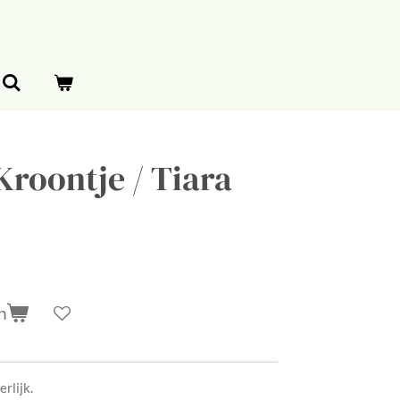
Kroontje / Tiara
n
erlijk.