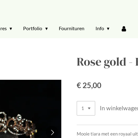
ires
Portfolio
Fournituren
Info
Rose gold - 
€ 25,00
In winkelwage
Mooie tiara met een royaal uit