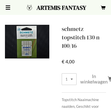
Ga
ARTEMIS FANTASY
direct
naar
de
schmetz
hoofdinhoud
topstitch 130 n
100/16
€ 4,00
In
winkelwagen
Topstitch Naaimachine
naalden, Geschikt voor