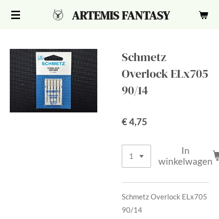
Ga
ARTEMIS FANTASY
direct
naar
de
Schmetz
hoofdinhoud
Overlock ELx705
90/14
€ 4,75
In
winkelwagen
Schmetz Overlock ELx705
90/14