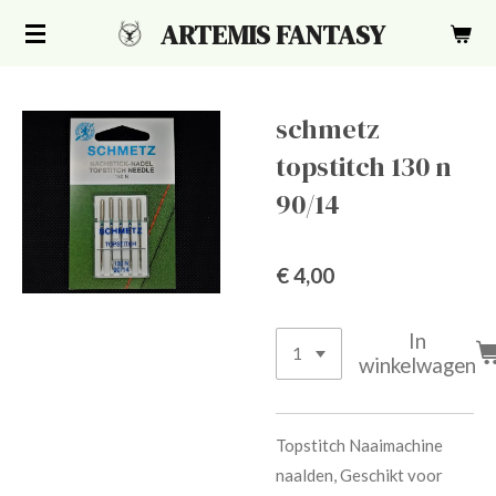
Ga
ARTEMIS FANTASY
direct
naar
de
schmetz
hoofdinhoud
topstitch 130 n
90/14
€ 4,00
In
winkelwagen
Topstitch Naaimachine
naalden, Geschikt voor