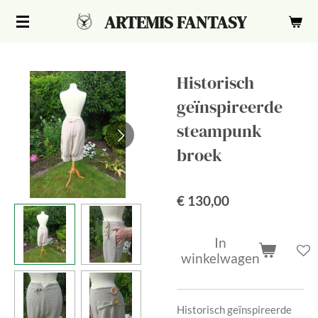
Ga
ARTEMIS FANTASY
direct
naar
de
Historisch
hoofdinhoud
geïnspireerde
steampunk
broek
€ 130,00
In
winkelwagen
Historisch geïnspireerde