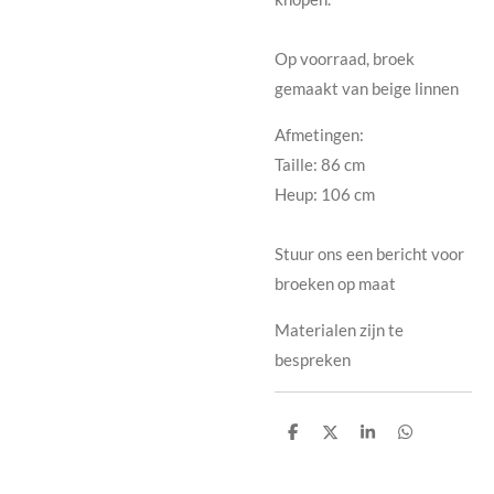
Op voorraad, broek
gemaakt van beige linnen
Afmetingen:
Taille: 86 cm
Heup: 106 cm
Stuur ons een bericht voor
broeken op maat
Materialen zijn te
bespreken
D
D
S
D
e
e
h
e
l
e
a
l
e
l
r
e