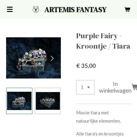
Ga
ARTEMIS FANTASY
direct
naar
de
Purple Fairy -
hoofdinhoud
Kroontje / Tiara
€ 35,00
In
winkelwagen
Mooie tiara met
natuurlijke elementen.
Alle tiara's en kroontjes