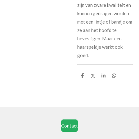
zijn van zware kwaliteit en
kunnen gedragen worden
met een lintje of bandje om
ze aan het hoofd te
bevestigen. Maar een
haarspeldje werkt ook
goed.
D
D
S
D
e
e
h
e
l
e
a
l
e
l
r
e
n
e
n
Contact