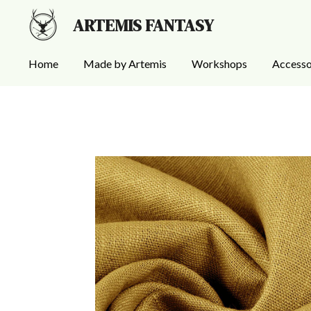
Ga
ARTEMIS FANTASY
direct
naar
Home
Made by Artemis
Workshops
Accesso
de
hoofdinhoud