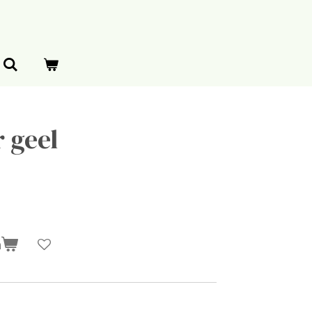
 geel
n