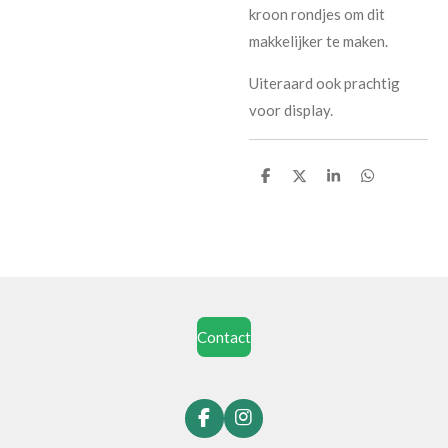
kroon rondjes om dit
makkelijker te maken.
Uiteraard ook prachtig
voor display.
D
D
S
D
e
e
h
e
l
e
a
l
e
l
r
e
n
e
n
Contact
F
I
a
n