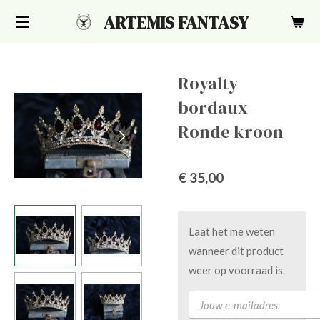
Ga
ARTEMIS FANTASY
direct
naar
de
Royalty
hoofdinhoud
bordaux -
Ronde kroon
€ 35,00
Laat het me weten
wanneer dit product
weer op voorraad is.